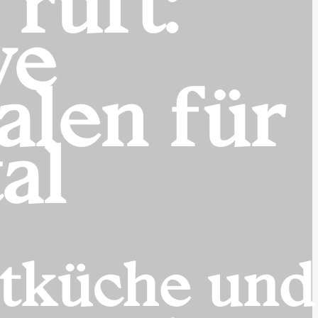
ruft:
ve
alen für
al
etküche und