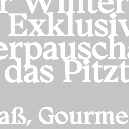
r Winter 
Exklusi
rpausch
das Pitzt
paß, Gourm