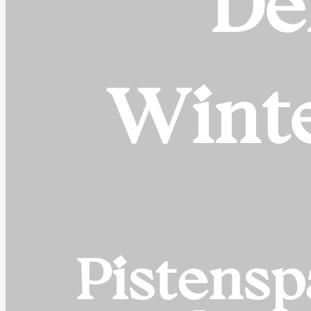
De
Winte
Pistens