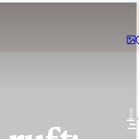

Menü